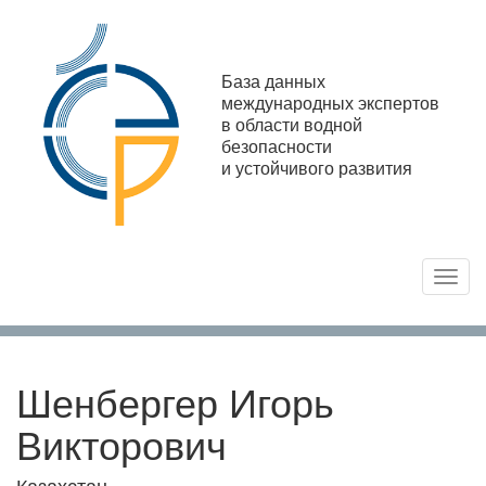
База данных
международных экспертов
в области водной
безопасности
и устойчивого развития
Toggl
navig
Шенбергер Игорь
Викторович
Казахстан