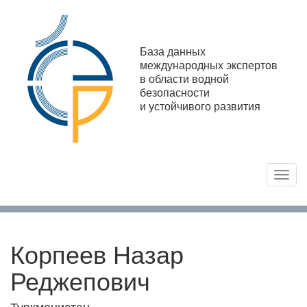
База данных
международных экспертов
в области водной
безопасности
и устойчивого развития
Toggl
navig
Корпеев Назар
Реджепович
Туркменистан