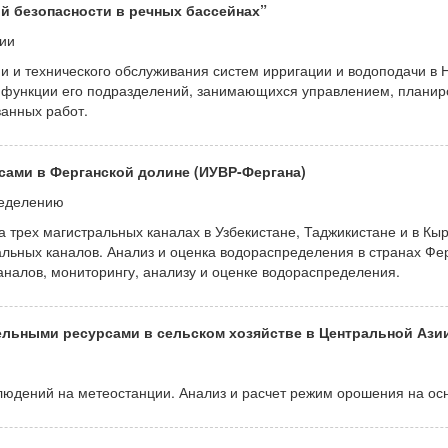
й безопасности в речных бассейнах”
ции
ии и технического обслуживания систем ирригации и водоподачи 
и функции его подразделений, занимающихся управлением, плани
анных работ.
ами в Ферганской долине (ИУВР-Фергана)
ределению
 трех магистральных каналах в Узбекистане, Таджикистане и в Кы
льных каналов. Анализ и оценка водораспределения в странах Фер
налов, мониторингу, анализу и оценке водораспределения.
льными ресурсами в сельском хозяйстве в Центральной Ази
людений на метеостанции. Анализ и расчет режим орошения на ос