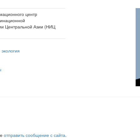
мационного центр
динационной
ии Центральной Азии (НИЦ
 экология
ы
те
отправить сообщение с сайта
.