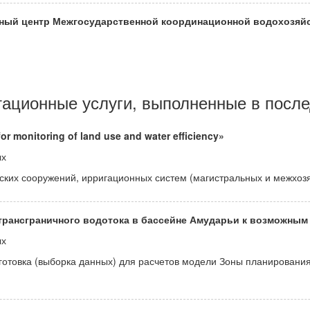
ионный центр Межгосударственной координационной водохозя
тационные услуги, выполненные в после
or monitoring of land use and water efficiency»
ых
еских сооружений, ирригационных систем (магистральных и межхо
рансграничного водотока в бассейне Амударьи к возможным
ых
дготовка (выборка данных) для расчетов модели Зоны планировани