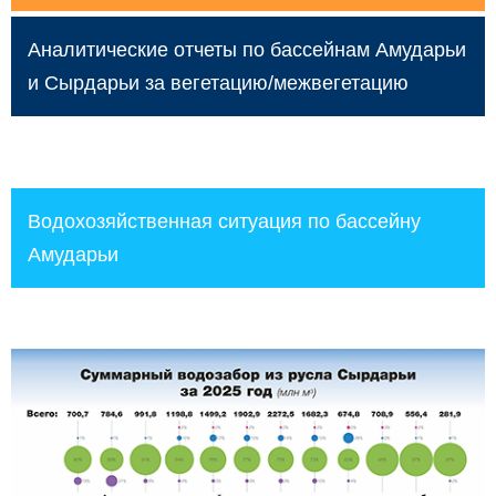
Аналитические отчеты по бассейнам Амударьи
и Сырдарьи за вегетацию/межвегетацию
Водохозяйственная ситуация по бассейну
Амударьи