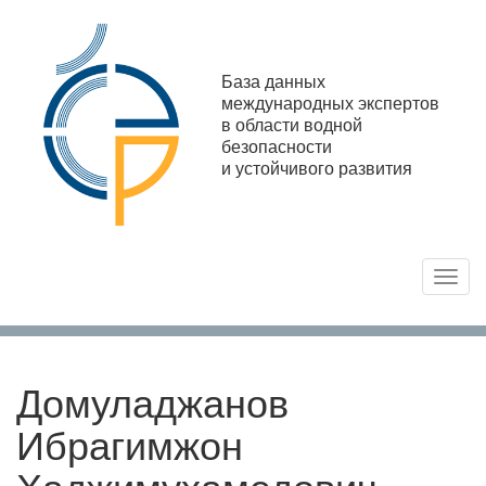
База данных
международных экспертов
в области водной
безопасности
и устойчивого развития
Toggl
navig
Домуладжанов
Ибрагимжон
Хаджимухамедович