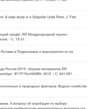
: A case study in a Subpolar Urals River. J. Fish.
жающей средЫ. XIII Международный научно-
лов. - С. 15-21.
и Рогожки в Подмосковье и мероприятия по ее
да России-2015: сборник материалов XIII
ринбург: ФГУП РосНИИВХ, 2015 – С. 641-651.
ропогенных и природных факторов. Водное хозяйство
такова. К вопросу об апробации по выбору
методов реабилитации малопроточных водоемов (на