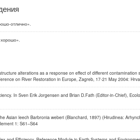
дения
рошо-отлично».
«хорошо».
structure alterations as a response on effect of different contamination
ference on River Restoration in Europe, Zagreb, 17-21 May 2004: Hrva
ciency. In Sven Erik Jorgensen and Brian D.Fath (Editor-in-Chief), Ecolog
 the Asian leech Barbronia weberi (Blanchard, 1897) (Hirudinea: Arhyncho
plement 1: S61–S64
dex and Efficiency, Reference Module in Earth Systems and Environment