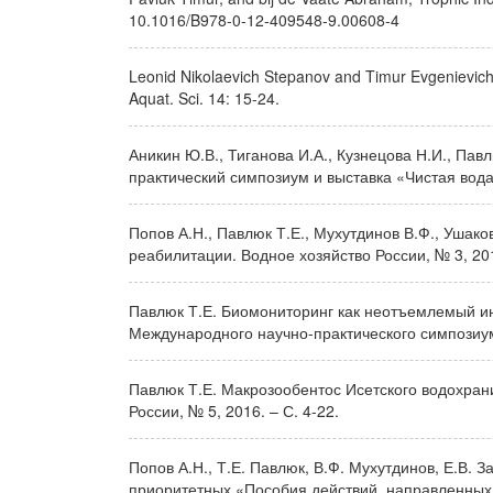
10.1016/B978-0-12-409548-9.00608-4
Leonid Nikolaevich Stepanov and Timur Evgenievich P
Aquat. Sci. 14: 15-24.
Аникин Ю.В., Тиганова И.А., Кузнецова Н.И., Па
практический симпозиум и выставка «Чистая вода 
Попов А.Н., Павлюк Т.Е., Мухутдинов В.Ф., Ушак
реабилитации. Водное хозяйство России, № 3, 201
Павлюк Т.Е. Биомониторинг как неотъемлемый инс
Международного научно-практического симпозиум
Павлюк Т.Е. Макрозообентос Исетского водохра
России, № 5, 2016. – С. 4-22.
Попов А.Н., Т.Е. Павлюк, В.Ф. Мухутдинов, Е.В. 
приоритетных «Пособия действий, направленных