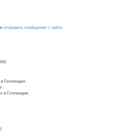
те
отправить сообщение с сайта
.
993)
 в Голландии.
е.
с в Голландии.
й