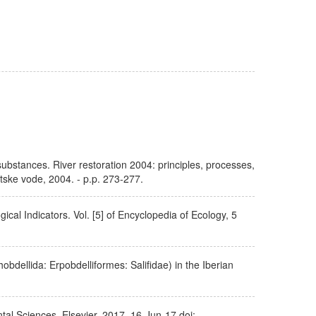
 substances. River restoration 2004: principles, processes,
tske vode, 2004. - p.p. 273-277.
ical Indicators. Vol. [5] of Encyclopedia of Ecology, 5
bdellida: Erpobdelliformes: Salifidae) in the Iberian
al Sciences, Elsevier, 2017. 16-Jun-17 doi: