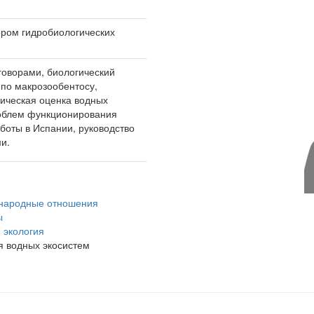
ором гидробиологических
говорами, биологический
 по макрозообентосу,
гическая оценка водных
роблем функционирования
боты в Испании, руководство
и.
народные отношения
ы
 экология
я водных экосистем