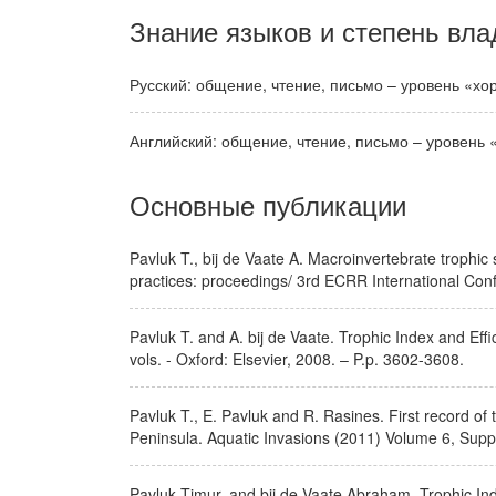
Знание языков и степень вла
Русский: общение, чтение, письмо – уровень «хо
Английский: общение, чтение, письмо – уровень 
Основные публикации
Pavluk T., bij de Vaate A. Macroinvertebrate trophic 
practices: proceedings/ 3rd ECRR International Con
Pavluk T. and A. bij de Vaate. Trophic Index and Effi
vols. - Oxford: Elsevier, 2008. – P.p. 3602-3608.
Pavluk T., E. Pavluk and R. Rasines. First record of
Peninsula. Aquatic Invasions (2011) Volume 6, Sup
Pavluk Timur, and bij de Vaate Abraham, Trophic In