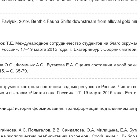
avlyuk, 2019. Benthic Fauna Shifts downstream from alluvial gold mine
влюк Т.Е. Международное сотрудничество студентов на благо окру
России», 17–19 марта 2015 года, г. Екатеринбург, Сборник материа
ова О.С., Фоминых А.С., Бутакова Е.А. Оценка состояния малой рек
5. – С. 65-79.
трумент контроля состояния водных ресурсов в России. Чистая во
а и выставки «Чистая вода России», 17–19 марта 2015 года. Екате
нилища: история формирования, трансформация под влиянием ант
Загайнова, А.С. Полыгалов, В.В. Сандалова, О.А. Милицына, Е.А. Бу
 на экологическую реабилитацию водоемов» Сообщение 1. Выбор 