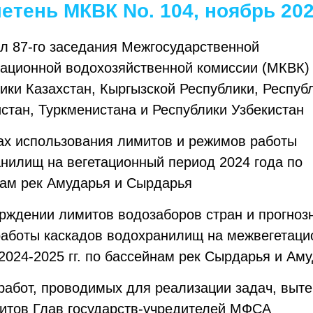
етень МКВК No. 104, ноябрь 20
л 87-го заседания Межгосударственной
ационной водохозяйственной комиссии (МКВК)
ики Казахстан, Кыргызской Республики, Респуб
стан, Туркменистана и Республики Узбекистан
ах использования лимитов и режимов работы
нилищ на вегетационный период 2024 года по
ам рек Амударья и Сырдарья
рждении лимитов водозаборов стран и прогноз
аботы каскадов водохранилищ на межвегетац
2024-2025 гг. по бассейнам рек Сырдарья и Ам
работ, проводимых для реализации задач, выт
итов Глав государств-учредителей МФСА