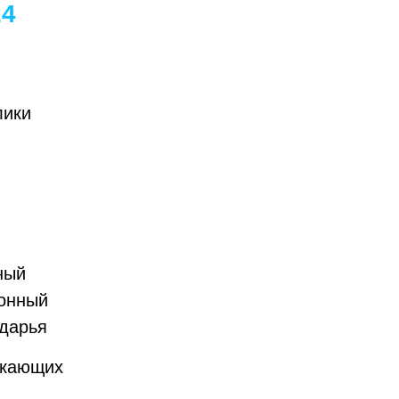
24
лики
ный
ионный
ударья
екающих