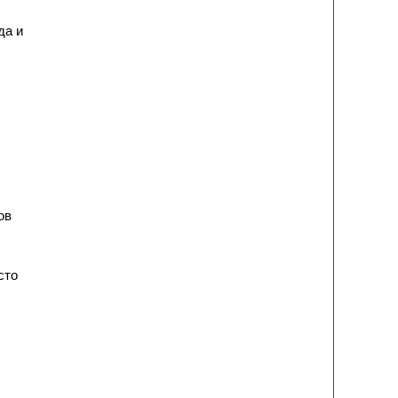
да и
ов
сто