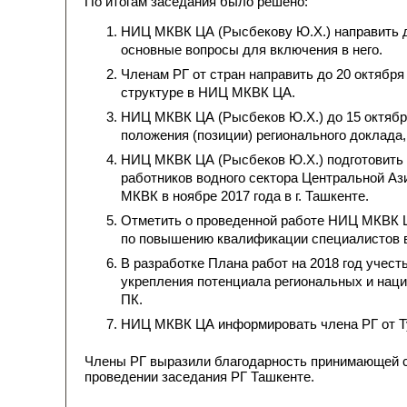
По итогам заседания было решено:
НИЦ МКВК ЦА (Рысбекову Ю.Х.) направить до
основные вопросы для включения в него.
Членам РГ от стран направить до 20 октября
структуре в НИЦ МКВК ЦА.
НИЦ МКВК ЦА (Рысбеков Ю.Х.) до 15 октября
положения (позиции) регионального доклада
НИЦ МКВК ЦА (Рысбеков Ю.Х.) подготовит
работников водного сектора Центральной Аз
МКВК в ноябре 2017 года в г. Ташкенте.
Отметить о проведенной работе НИЦ МКВК Ц
по повышению квалификации специалистов в
В разработке Плана работ на 2018 год учест
укрепления потенциала региональных и наци
ПК.
НИЦ МКВК ЦА информировать члена РГ от Ту
Члены РГ выразили благодарность принимающей с
проведении заседания РГ Ташкенте.