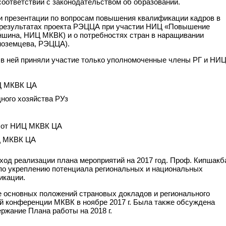
соответствии с законодательством об образовании.
и презентации по вопросам повышения квалификации кадров в
 результатах проекта РЭЦЦА при участии НИЦ «Повышение
аншина, НИЦ МКВК) и о потребностях стран в наращивании
ноземцева, РЭЦЦА).
– в ней приняли участие только уполномоченные члены РГ и НИ
ИЦ МКВК ЦА
ного хозяйства РУз
ы от НИЦ МКВК ЦА
ИЦ МКВК ЦА
ход реализации плана мероприятий на 2017 год. Проф. Кипшакб
 по укреплению потенциала региональных и национальных
икации.
 основных положений страновых докладов и регионального
й конференции МКВК в ноябре 2017 г. Была также обсуждена
ержание Плана работы на 2018 г.