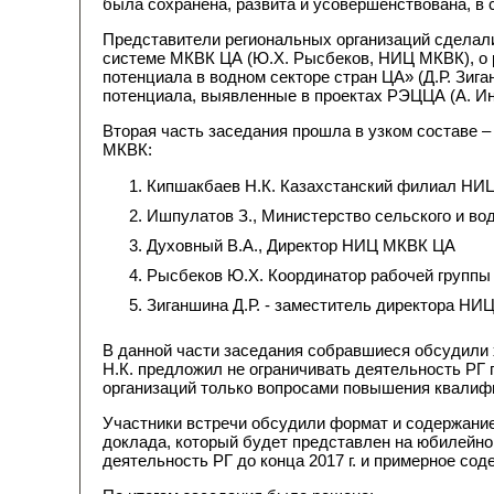
была сохранена, развита и усовершенствована, в 
Представители региональных организаций сделал
системе МКВК ЦА (Ю.Х. Рысбеков, НИЦ МКВК), о
потенциала в водном секторе стран ЦА» (Д.Р. Зиг
потенциала, выявленные в проектах РЭЦЦА (А. И
Вторая часть заседания прошла в узком составе 
МКВК:
Кипшакбаев Н.К. Казахстанский филиал Н
Ишпулатов З., Министерство сельского и вод
Духовный В.А., Директор НИЦ МКВК ЦА
Рысбеков Ю.Х. Координатор рабочей групп
Зиганшина Д.Р. - заместитель директора Н
В данной части заседания собравшиеся обсудили 
Н.К. предложил не ограничивать деятельность РГ
организаций только вопросами повышения квалиф
Участники встречи обсудили формат и содержание
доклада, который будет представлен на юбилейно
деятельность РГ до конца 2017 г. и примерное сод