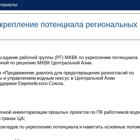
териалы
Укрепление потенциала региональных 
заседание рабочей группы (РГ) МКВК по укреплению потенциала
анной по решению МКВК Центральной Азии.
 «Продвижение диалога для предотвращения разногласий по
ы и управлением водным нексус в Центральной Азии
держке Европейского Союза.
енной инвентаризации прошлых проектов по ПК работников водн
странах ЦА;
окладов по укреплению потенциала и наметить основные поло