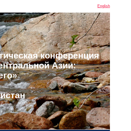
English
тическая конференция
ентральной Азии:
его»
кистан