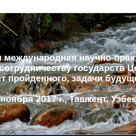
я международная научно-прак
 сотрудничеству государств Ц
т пройденного, задачи будущ
 ноября 2017 г., Ташкент, Узбе