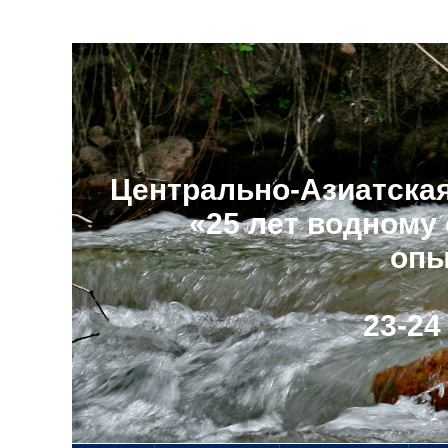
Центрально-Азиатска
«25 лет водному
опы
23-24