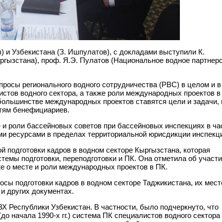
) и Узбекистана (З. Ишпулатов), с докладами выступили К.
гызстана), проф. Я.Э. Пулатов (Национальное водное партнер
росы регионального водного сотрудничества (РВС) в целом и в
истов водного сектора, а также роли международных проектов в
 большинстве международных проектов ставятся цели и задачи, 
стям бенефициариев.
 и роли бассейновых советов при бассейновых инспекциях в ча
ми ресурсами в пределах территориальной юрисдикции инспекц
й подготовки кадров в водном секторе Кыргызстана, которая
емы подготовки, переподготовки и ПК. Она отметила об участи
е о месте и роли международных проектов в ПК.
сы подготовки кадров в водном секторе Таджикистана, их мест
 и других документах.
Х Республики Узбекистан. В частности, было подчеркнуто, что
о начала 1990-х гг.) система ПК специалистов водного сектора