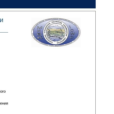
и
ого
жения