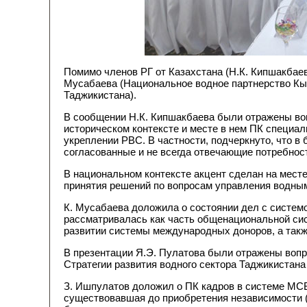
Помимо членов РГ от Казахстана (Н.К. Кипшакбаев
Мусабаева (Национальное водное партнерство Кыр
Таджикистана).
В сообщении Н.К. Кипшакбаева были отражены воп
историческом контексте и месте в нем ПК специал
укреплении РВС. В частности, подчеркнуто, что в
согласованные и не всегда отвечающие потребно
В национальном контексте акцент сделан на месте
принятия решений по вопросам управления водны
К. Мусабаева доложила о состоянии дел с системо
рассматривалась как часть общенациональной сист
развитии системы международных доноров, а такж
В презентации Я.Э. Пулатова были отражены вопро
Стратегии развития водного сектора Таджикистана
З. Ишпулатов доложил о ПК кадров в системе МСВ
существовавшая до приобретения независимости (д