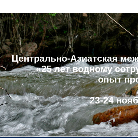
Центрально-Азиатская меж
«25 лет водному сотр
опыт пр
23-24 нояб