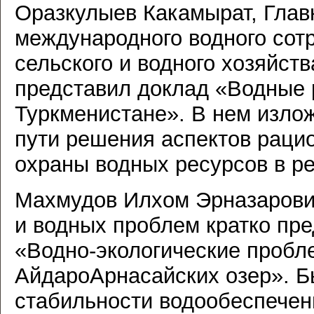
Оразкулыев Какамырат, Глав
международного водного сот
сельского и водного хозяйст
представил доклад «Водные 
Туркменистане». В нем изло
пути решения аспектов раци
охраны водных ресурсов в р
Махмудов Илхом Эрназарови
и водных проблем кратко пр
«Водно-экологические проб
АйдароАрнасайских озер». Б
стабильности водообеспечен