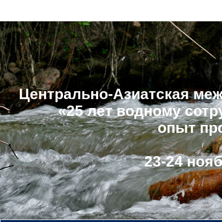
Центрально-Азиатская меж
«25 лет водному сотр
опыт пр
23-24 нояб